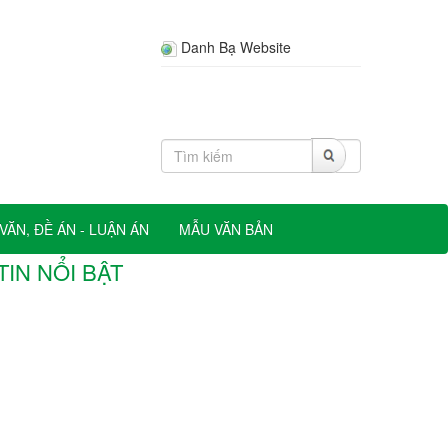
Danh Bạ Website
VĂN, ĐỀ ÁN - LUẬN ÁN
MẪU VĂN BẢN
TIN NỔI BẬT