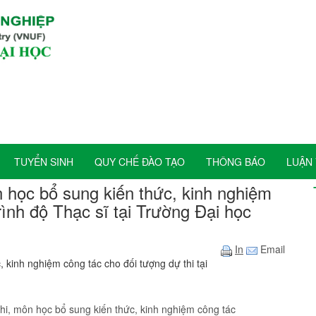
TUYỂN SINH
QUY CHẾ ĐÀO TẠO
THÔNG BÁO
LUẬN 
n học bổ sung kiến thức, kinh nghiệm
trình độ Thạc sĩ tại Trường Đại học
In
Email
 kinh nghiệm công tác cho đối tượng dự thi tại
i, môn học bổ sung kiến thức, kinh nghiệm công tác