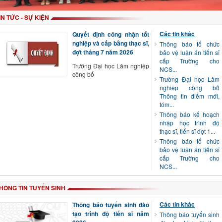
IN TỨC - SỰ KIỆN
Các tin khác
Quyết định công nhận tốt
nghiệp và cấp bằng thạc sĩ,
Thông báo tổ chức
đợt tháng 7 năm 2026
bảo vệ luận án tiến sĩ
cấp Trường cho
Trường Đại học Lâm nghiệp
NCS...
công bố
Trường Đại học Lâm
nghiệp công bố
Thông tin điểm mới,
tóm...
Thông báo kế hoạch
nhập học trình độ
thạc sĩ, tiến sĩ đợt 1...
Thông báo tổ chức
bảo vệ luận án tiến sĩ
cấp Trường cho
NCS...
HÔNG TIN TUYỂN SINH
Các tin khác
Thông báo tuyển sinh đào
tạo trình độ tiến sĩ năm
Thông báo tuyển sinh