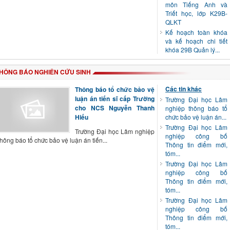
môn Tiếng Anh và
Triết học, lớp K29B-
QLKT
Kế hoạch toàn khóa
và kế hoạch chi tiết
khóa 29B Quản lý...
HÔNG BÁO NGHIÊN CỨU SINH
Các tin khác
Thông báo tổ chức bảo vệ
luận án tiến sĩ cấp Trường
Trường Đại học Lâm
cho NCS Nguyễn Thanh
nghiệp thông báo tổ
Hiếu
chức bảo vệ luận án...
Trường Đại học Lâm
Trường Đại học Lâm nghiệp
nghiệp công bố
thông báo tổ chức bảo vệ luận án tiến...
Thông tin điểm mới,
tóm...
Trường Đại học Lâm
nghiệp công bố
Thông tin điểm mới,
tóm...
Trường Đại học Lâm
nghiệp công bố
Thông tin điểm mới,
tóm...