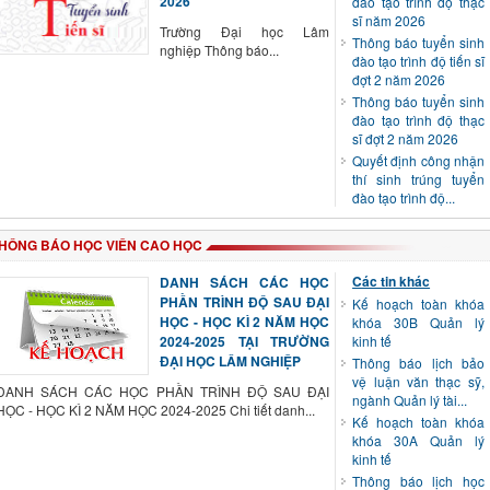
2026
đào tạo trình độ thạc
sĩ năm 2026
Trường Đại học Lâm
Thông báo tuyển sinh
nghiệp Thông báo...
đào tạo trình độ tiến sĩ
đợt 2 năm 2026
Thông báo tuyển sinh
đào tạo trình độ thạc
sĩ đợt 2 năm 2026
Quyết định công nhận
thí sinh trúng tuyển
đào tạo trình độ...
HÔNG BÁO HỌC VIÊN CAO HỌC
Các tin khác
DANH SÁCH CÁC HỌC
PHẦN TRÌNH ĐỘ SAU ĐẠI
Kế hoạch toàn khóa
HỌC - HỌC KÌ 2 NĂM HỌC
khóa 30B Quản lý
2024-2025 TẠI TRƯỜNG
kinh tế
ĐẠI HỌC LÂM NGHIỆP
Thông báo lịch bảo
vệ luận văn thạc sỹ,
DANH SÁCH CÁC HỌC PHẦN TRÌNH ĐỘ SAU ĐẠI
ngành Quản lý tài...
HỌC - HỌC KÌ 2 NĂM HỌC 2024-2025 Chi tiết danh...
Kế hoạch toàn khóa
khóa 30A Quản lý
kinh tế
Thông báo lịch học