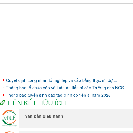
Quyết định công nhận tốt nghiệp và cấp bằng thạc sĩ, đợt...
Thông báo tổ chức bảo vệ luận án tiến sĩ cấp Trường cho NCS...
Thông báo tuyển sinh đào tạo trình độ tiến sĩ năm 2026
LIÊN KẾT HỮU ÍCH
Thông báo tuyển sinh đào tạo trình độ thạc sĩ năm 2026
Văn bản điều hành