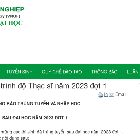
TUYỂN SINH
QUY CHẾ ĐÀO TẠO
THÔNG BÁO
LUẬN 
 trình độ Thạc sĩ năm 2023 đợt 1
In
Email
NG BÁO TRÚNG TUYỂN VÀ NHẬP HỌC
SAU ĐẠI HỌC NĂM 2023 ĐỢT 1
 mừng các thi sinh đã trúng tuyển sau đại học năm 2023 đợt 1.
c nội dung sau: