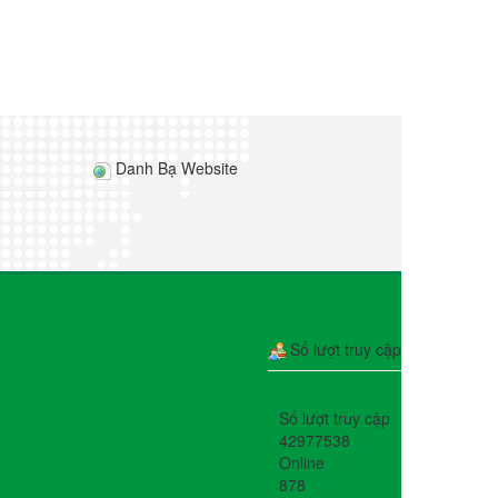
Danh Bạ Website
Số lượt truy cập
Số lượt truy cập
42977538
Online
878