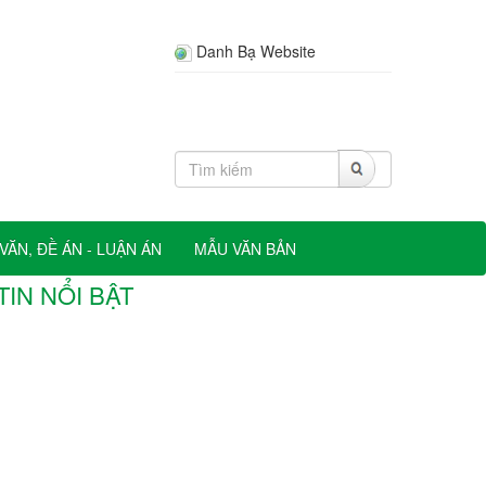
Danh Bạ Website
VĂN, ĐỀ ÁN - LUẬN ÁN
MẪU VĂN BẢN
TIN NỔI BẬT