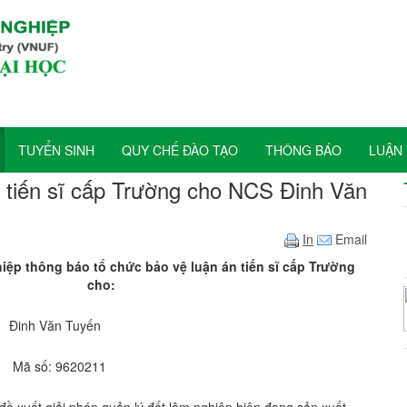
TUYỂN SINH
QUY CHẾ ĐÀO TẠO
THÔNG BÁO
LUẬN 
 tiến sĩ cấp Trường cho NCS Đinh Văn
In
Email
ệp thông báo tổ chức bảo vệ luận án tiến sĩ cấp Trường
cho
:
nh Văn Tuyến
ã số: 9620211