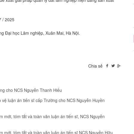
́t giải pháp quản lý đất lâm nghiệp hiện đang sản xuất
 / 2025
i học Lâm nghiệp, Xuân Mai, Hà Nội.
Chia sẻ
rường cho NCS Nguyễn Thanh Hiếu
o vệ luận án tiến sĩ cấp Trường cho NCS Nguyễn Huyền
 mới, tóm tắt và toàn văn luận án tiến sĩ, NCS Nguyễn
m mới, tóm tắt và toàn văn luận án tiến sĩ NCS Nguyễn Hữu