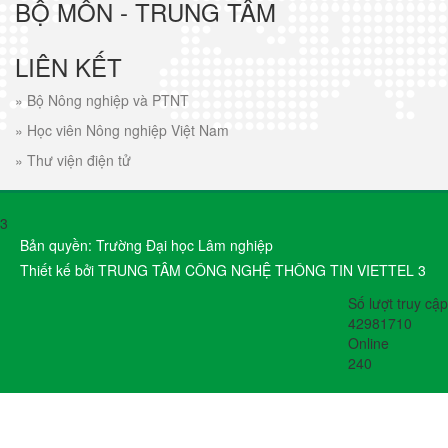
BỘ MÔN - TRUNG TÂM
LIÊN KẾT
»
Bộ Nông nghiệp và PTNT
»
Học viên Nông nghiệp Việt Nam
»
Thư viện điện tử
3
Bản quyền: Trường Đại học Lâm nghiệp
Thiết kế bởi TRUNG TÂM CÔNG NGHỆ THÔNG TIN VIETTEL 3
Số lượt truy cập
42981710
Online
240