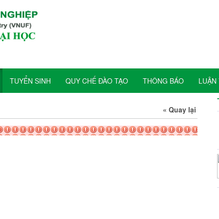
TUYỂN SINH
QUY CHẾ ĐÀO TẠO
THÔNG BÁO
LUẬN 
« Quay lại