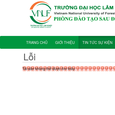
TRANG CHỦ
GIỚI THIỆU
TIN TỨC SỰ KIỆN
Lỗi
Tài sản không thể được tìm thấy.