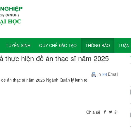
TUYỂN SINH
QUY CHẾ ĐÀO TẠO
THÔNG BÁO
LUẬN 
uả thực hiện đề án thạc sĩ năm 2025
In
Email
 đề án thạc sĩ năm 2025 Ngành Quản lý kinh tế
Chia sẻ