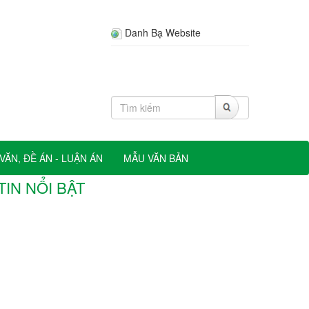
Danh Bạ Website
VĂN, ĐỀ ÁN - LUẬN ÁN
MẪU VĂN BẢN
TIN NỔI BẬT