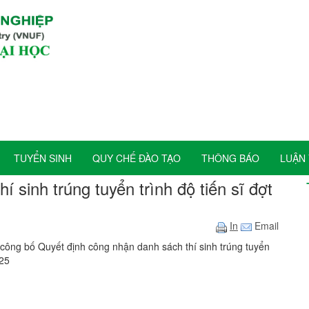
TUYỂN SINH
QUY CHẾ ĐÀO TẠO
THÔNG BÁO
LUẬN 
sinh trúng tuyển trình độ tiến sĩ đợt
In
Email
công bố Quyết định công nhận danh sách thí sinh trúng tuyển
025