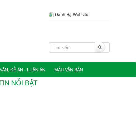
Danh Bạ Website
VĂN, ĐỀ ÁN - LUẬN ÁN
MẪU VĂN BẢN
TIN NỔI BẬT